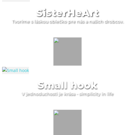
SisterHeArt
Tvoríme s láskou oblečko pre nás a našich drobcov.
Small hook
V jednoduchosti je krása - simplicity in life