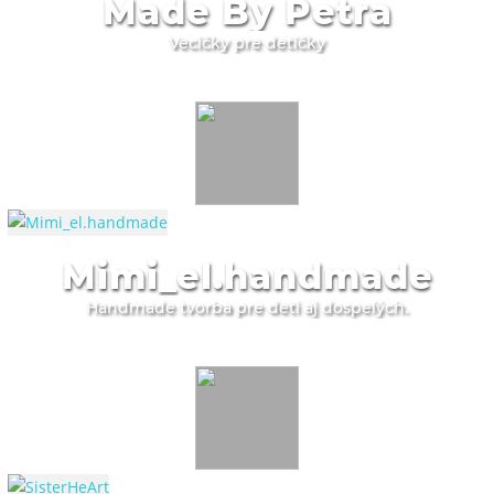
Made By Petra
Vecičky pre detičky
Mimi_el.handmade
Handmade tvorba pre deti aj dospelých.