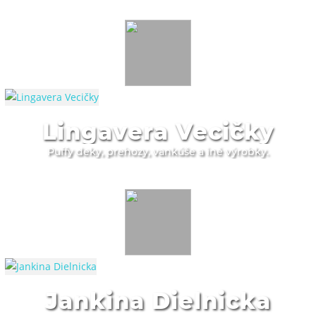
Lingavera Vecičky
Puffy deky, prehozy, vankúše a iné výrobky.
Jankina Dielnicka