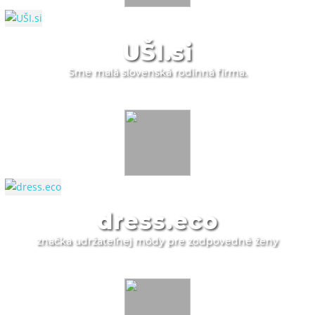
UŠI.si
Sme malá slovenská rodinná firma.
dress.eco
značka udržateľnej módy pre zodpovedné ženy