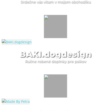
Srdečne vás vítam v mojom obchodíku
BAKI.dogdesign
Ručne robené doplnky pre psíkov