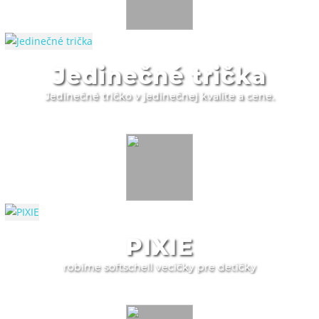
Jedinečné trička
Jedinečné tričko v jedinečnej kvalite a cene.
PIXIE
robíme softschell vecičky pre detičky