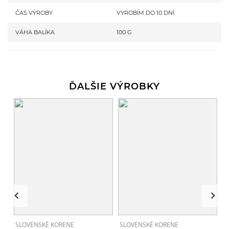
ČAS VÝROBY
VYROBÍM DO 10 DNÍ
VÁHA BALÍKA
100 G
ĎALŠIE VÝROBKY
SLOVENSKÉ KORENE
SLOVENSKÉ KORENE
S