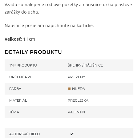
Vzadu sú nalepené ródiové puzetky a náušnice držia plastové
zarážky do ucha.
Náušnice posielam napichnuté na kartičke.
Veľkosť:
1,1cm
DETAILY PRODUKTU
TYP PRODUKTU
ŠPERKY
/
NÁUŠNICE
URČENÉ PRE
PRE ŽENY
FARBA
HNEDÁ
MATERIÁL
PREGLEJKA
TÉMA
VALENTÍN
AUTORSKÉ DIELO