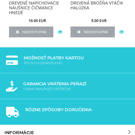
EĎ
DREVENÉ NAPICHOVACIE
DREVENÁ BROŠŇA VTÁČIK
D
NÁUŠNICE ČIČMANCE
HALÚZKA
T
HNEDÉ
16.00 EUR
9.00 EUR
NEDOSTUPNÉ
NEDOSTUPNÉ
MOŽNOSŤ PLATBY KARTOU
RÝCHLO A JEDNODUCHO
GARANCIA VRÁTENIA PEŇAZÍ
S NAMI NAKUPUJETE BEZPEČNE
RÔZNE SPÔSOBY DORUČENIA
INFORMÁCIE